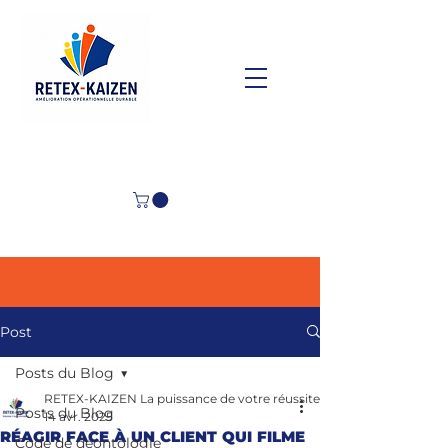
Post
Posts du Blog
RETEX-KAIZEN La puissance de votre réussite
Posts du Blog
14 avr. 2025
RÉAGIR FACE À UN CLIENT QUI FILME
Code de déontologie