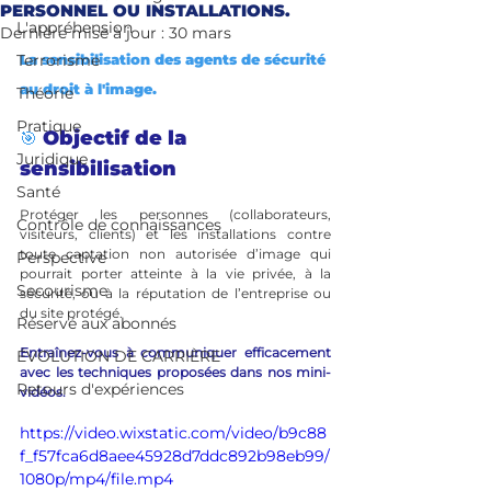
PERSONNEL OU INSTALLATIONS.
L'appréhension
Dernière mise à jour :
30 mars
Terrorisme
La sensibilisation des agents de sécurité 
au 
droit à l'image
.
Théorie
Pratique
Objectif de la 
🎯 
Juridique
sensibilisation
Santé
Protéger les personnes (collaborateurs, 
Contrôle de connaissances
visiteurs, clients) et les installations contre 
toute captation non autorisée d’image qui 
Perspective
pourrait porter atteinte à la vie privée, à la 
Secourisme
sécurité, ou à la réputation de l’entreprise ou 
du site protégé.
Réservé aux abonnés
Entraînez-vous à communiquer efficacement 
ÉVOLUTION DE CARRIÈRE
avec les techniques proposées dans nos mini-
Retours d'expériences
vidéos.
https://video.wixstatic.com/video/b9c88
f_f57fca6d8aee45928d7ddc892b98eb99/
1080p/mp4/file.mp4