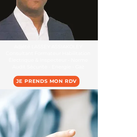
Adjété LASSEY ASSIAKOLEY
Consultant Formateur Habilitation
Électrique & Inspecteur - Norme
Audit Sécurité - Energie - Gaz
JE PRENDS MON RDV