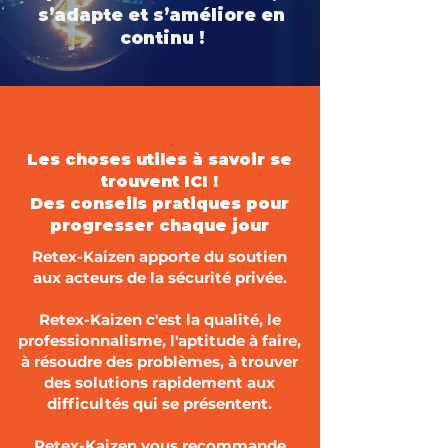
s’adapte et s’améliore en
continu !
Les choses utiles à savoir se
trouvent ICI !
Des conseils pratiques pour
progresser chaque jour
Retex-Kaizen apporte du soutien
aux acteurs de la sécurité privée.
Retex-Kaizen c'est la qualité, le
professionnalisme, l'aptitude à faire,
à résoudre des problèmes, à trouver
des solutions rapidement aux
difficultés qui se présentent.
Retex-Kaizen vous recommande