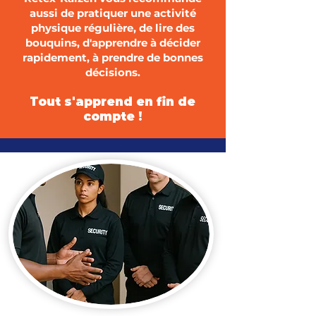
aussi de pratiquer une activité
physique régulière, de lire des
bouquins, d'apprendre à décider
rapidement, à prendre de bonnes
décisions.
Tout s'apprend en fin de
compte !