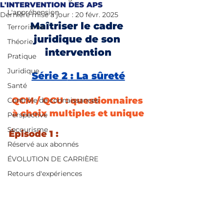
L'INTERVENTION DES APS
L'appréhension
Dernière mise à jour :
20 févr. 2025
Maîtriser le cadre 
Terrorisme
juridique de son 
Théorie
intervention
Pratique
Juridique
Série 2
 : La sûreté
Santé
QCM / QCU : questionnaires 
Contrôle de connaissances
à choix multiples et unique
Perspective
Secourisme
Épisode 1 : 
Réservé aux abonnés
ÉVOLUTION DE CARRIÈRE
Retours d'expériences