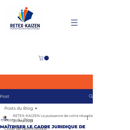
Post
Posts du Blog
RETEX-KAIZEN La puissance de votre réussite
Posts du Blog
30 mai 2021
MAÎTRISER LE CADRE JURIDIQUE DE
Code de déontologie