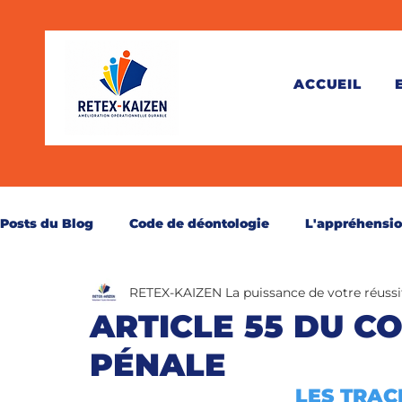
ACCUEIL
Posts du Blog
Code de déontologie
L'appréhensi
RETEX-KAIZEN La puissance de votre réussi
Théorie
Pratique
Juridique
Santé
C
ARTICLE 55 DU C
PÉNALE
Perspective
Secourisme
Réservé aux abonn
LES TRAC