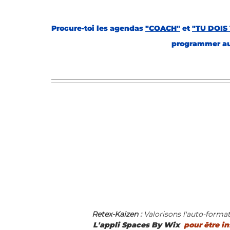
Procure-toi les agendas 
"COACH"
 et 
"TU DOIS 
programmer au
Retex-Kaizen : 
Valorisons l'auto-format
L'appli Spaces By Wix 
 pour être i