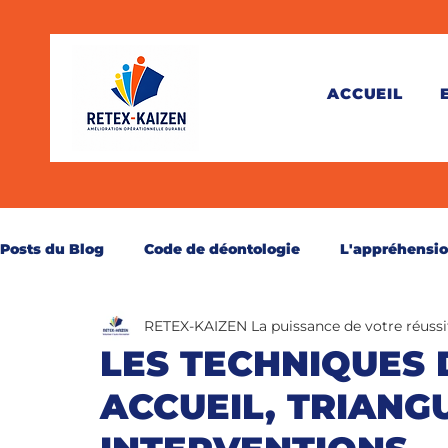
ACCUEIL
Posts du Blog
Code de déontologie
L'appréhensi
RETEX-KAIZEN La puissance de votre réussi
Théorie
Pratique
Juridique
Santé
C
LES TECHNIQUES 
ACCUEIL, TRIANG
Perspective
Secourisme
Réservé aux abonn