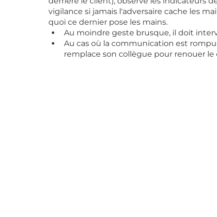
derrière le client), observe les indicateurs 
vigilance si jamais l'adversaire cache les ma
quoi ce dernier pose les mains. 
Au moindre geste brusque, il doit interv
Au cas où la communication est rompue en
remplace son collègue pour renouer le d