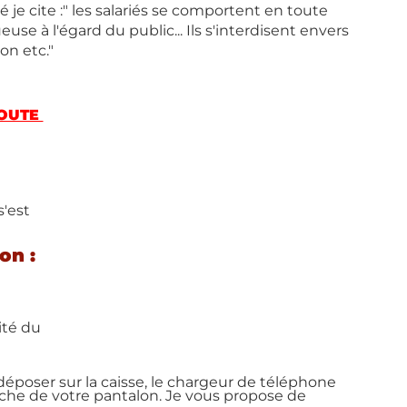
 je cite :" les salariés se comportent en toute 
se à l'égard du public... Ils s'interdisent envers 
on etc."
OUTE 
 
'est 
on :
ité du 
déposer sur la caisse, le chargeur de téléphone 
che de votre pantalon. Je vous propose de 