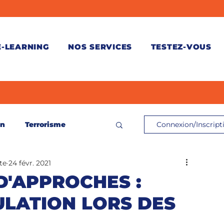
E-LEARNING
NOS SERVICES
TESTEZ-VOUS
on
Terrorisme
Connexion/Inscript
te
24 févr. 2021
ontrôle de connaissances
D'APPROCHES :
ULATION LORS DES
és