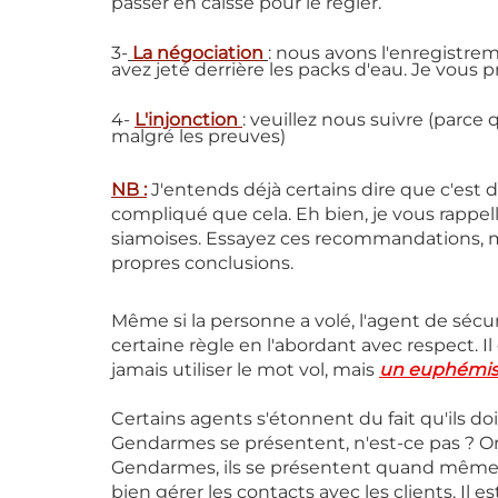
passer en caisse pour le régler.
3-
La négociation
:
 nous avons l'enregistrem
avez jeté derrière les packs d'eau. Je vous p
4- 
L'injonction
: 
veuillez nous suivre (parce q
malgré les preuves)
NB :
J'entends déjà certains dire que c'est de
compliqué que cela. Eh bien, je vous rappell
siamoises. Essayez ces recommandations, me
propres conclusions.
Même si la personne a volé, l'agent de sécu
certaine règle en l'abordant avec respect. Il
jamais utiliser le mot vol, mais 
un euphémi
Certains agents s'étonnent du fait qu'ils doi
Gendarmes se présentent, n'est-ce pas ? On 
Gendarmes, ils se présentent quand même. 
bien gérer les contacts avec les clients. Il e