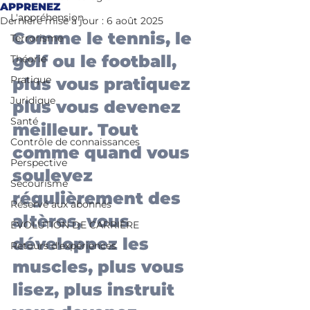
APPRENEZ
L'appréhension
Dernière mise à jour :
6 août 2025
Comme le tennis, le 
Terrorisme
golf ou le football, 
Théorie
Pratique
plus vous pratiquez 
Juridique
plus vous devenez 
Santé
meilleur. Tout 
Contrôle de connaissances
comme quand vous 
Perspective
soulevez 
Secourisme
régulièrement des 
Réservé aux abonnés
altères, vous 
ÉVOLUTION DE CARRIÈRE
développez les 
Retours d'expériences
muscles, plus vous 
lisez, plus instruit 