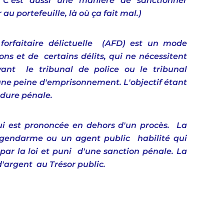
. C'est aussi une manière de sanctionner 
u portefeuille, là où ça fait mal.)
orfaitaire délictuelle  (AFD) est un mode 
s et de  certains délits, qui ne nécessitent 
nt  le tribunal de police ou le tribunal 
une peine d'emprisonnement. L'objectif étant 
édure pénale.
ui est prononcée en dehors d'un procès.  La 
n gendarme ou un agent public  habilité qui 
par la loi et puni  d'une sanction pénale. La 
argent  au Trésor public. 