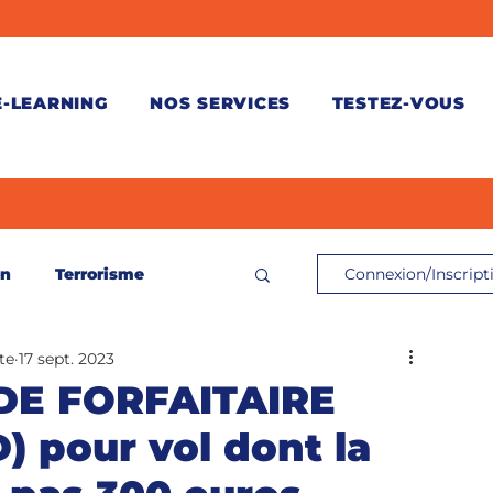
E-LEARNING
NOS SERVICES
TESTEZ-VOUS
on
Terrorisme
Connexion/Inscript
te
17 sept. 2023
ontrôle de connaissances
DE FORFAITAIRE
 pour vol dont la
és