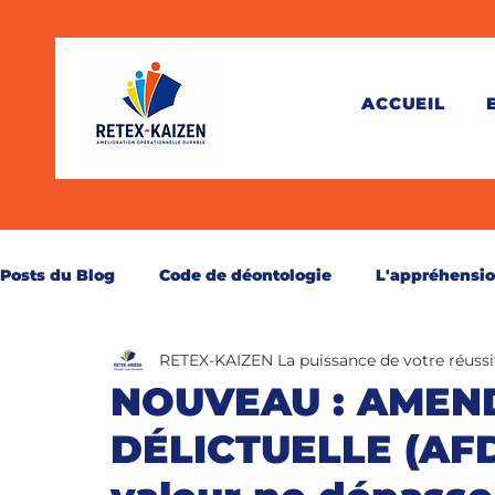
ACCUEIL
Posts du Blog
Code de déontologie
L'appréhensi
RETEX-KAIZEN La puissance de votre réussi
Théorie
Pratique
Juridique
Santé
C
NOUVEAU : AMEN
DÉLICTUELLE (AFD)
Perspective
Secourisme
Réservé aux abonn