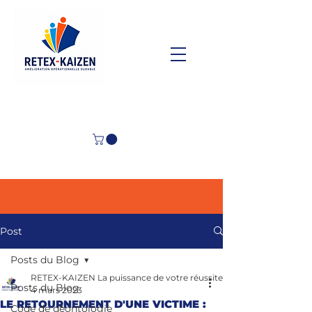
Post
Posts du Blog
RETEX-KAIZEN La puissance de votre réussite
Posts du Blog
4 mars 2023
LE RETOURNEMENT D'UNE VICTIME :
Code de déontologie