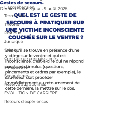
Gestes de secours.
L'appréhension
Dernière mise à jour :
9 août 2025
QUEL EST LE GESTE DE 
Terrorisme
SECOURS À PRATIQUER SUR 
Théorie
UNE VICTIME INCONSCIENTE 
Pratique
COUCHÉE SUR LE VENTRE ?
Juridique
Santé
Dès qu'il se trouve en présence d'une 
victime sur le ventre et qui est 
Contrôle de connaissances
inconsciente, c'est-à-dire qui ne répond 
pas à ses stimulus (questions, 
Perspective
pincements et ordres par exemple), le 
Secourisme
sauveteur doit procéder 
immédiatement au retournement de 
Réservé aux abonnés
cette dernière, la mettre sur le dos.
ÉVOLUTION DE CARRIÈRE
Retours d'expériences