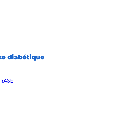
se diabétique
IrA6E