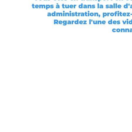
temps à tuer dans la salle d
ÉVOLUTION DE CARRIÈRE
Retours d'expériences
administration, profitez
Regardez l'une des vi
conna