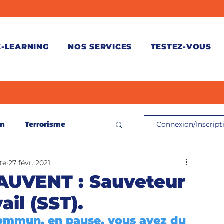
E-LEARNING
NOS SERVICES
TESTEZ-VOUS
on
Terrorisme
Connexion/Inscript
te
27 févr. 2021
ontrôle de connaissances
AUVENT : Sauveteur
ail (SST).
és
commun, en pause, vous avez du 