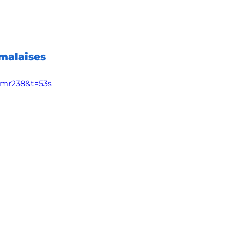
malaises
amr238&t=53s