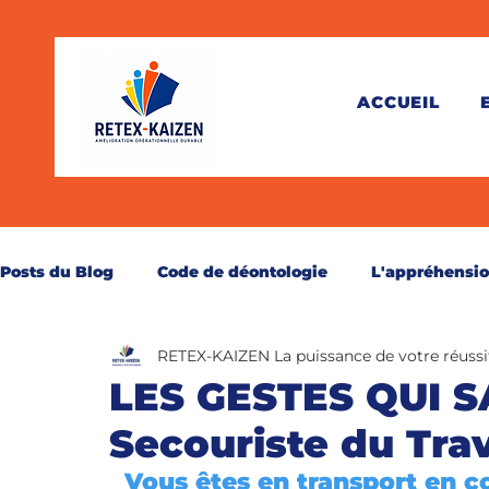
ACCUEIL
Posts du Blog
Code de déontologie
L'appréhensi
RETEX-KAIZEN La puissance de votre réussi
Théorie
Pratique
Juridique
Santé
C
LES GESTES QUI S
Secouriste du Trav
Perspective
Secourisme
Réservé aux abonn
Vous êtes en transport en 