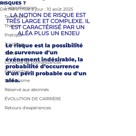
RISQUES ?
L'appréhension
Dernière mise à jour :
10 août 2025
LA NOTION DE RISQUE EST 
Terrorisme
TRÈS LARGE ET COMPLEXE. IL 
Théorie
EST CARACTÉRISÉ PAR UN 
ALÉA PLUS UN ENJEU
Pratique
Juridique
Le risque est la possibilité 
de survenue d'un 
Santé
événement indésirable, la 
Contrôle de connaissances
probabilité d’occurrence 
Perspective
d'un péril probable ou d'un 
aléa.
Secourisme
Réservé aux abonnés
ÉVOLUTION DE CARRIÈRE
Retours d'expériences