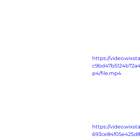
https://video.wixst
c9bd47b5124b72a4
p4/file.mp4
https://video.wixs
693ce84f05e425d8