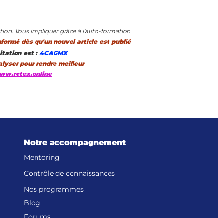
tion. Vous impliquer grâce à l'auto-formation.
nformé dès qu'un nouvel article est publié
itation est :
 4CAGMX
lyser pour rendre meilleur
www.retex.online
Notre accompagnement
Vo
Mentoring
Contrôle de connaissances
Nos programmes
Blog
Forums