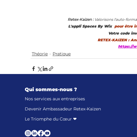
Retex-Kaizen : 
Valorisons l'auto-forma
L'appli Spaces By Wix 
 pour être i
Votre code inv
RETEX-KAIZEN : Ana
https://
Théorie
Pratique
Qui sommes-nous ?
Posts récents
Nos services aux entreprises
Devenir Ambassadeur Retex-Kaizen
Le Triomphe du Cœur ❤