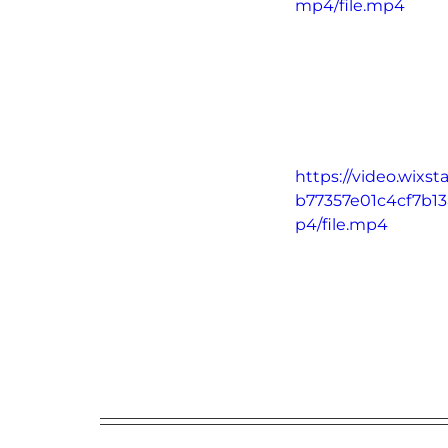
mp4/file.mp4
https://video.wixst
b77357e01c4cf7b1
p4/file.mp4