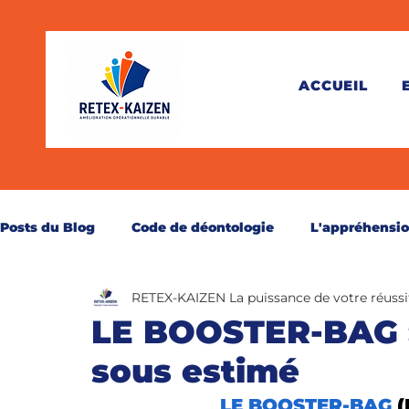
ACCUEIL
Posts du Blog
Code de déontologie
L'appréhensi
RETEX-KAIZEN La puissance de votre réussi
Théorie
Pratique
Juridique
Santé
C
LE BOOSTER-BAG 
sous estimé
Perspective
Secourisme
Réservé aux abonn
LE BOOSTER-BAG 
(