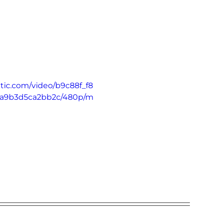
atic.com/video/b9c88f_f8
3a9b3d5ca2bb2c/480p/m