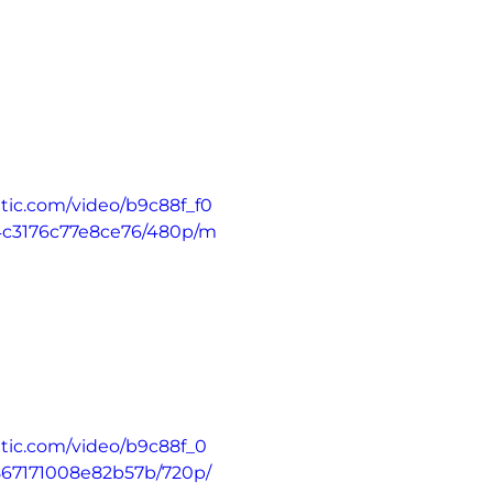
atic.com/video/b9c88f_f0
c3176c77e8ce76/480p/m
tatic.com/video/b9c88f_0
67171008e82b57b/720p/