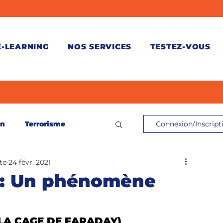
E-LEARNING
NOS SERVICES
TESTEZ-VOUS
on
Terrorisme
Connexion/Inscript
te
24 févr. 2021
ontrôle de connaissances
: Un phénomène
és
LA CAGE DE FARADAY)