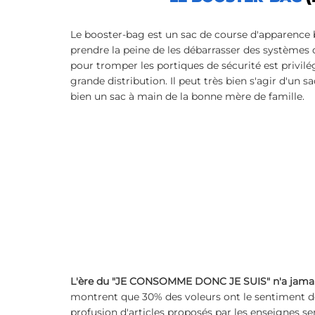
ÉVOLUTION DE CARRIÈRE
Retours d'expériences
Le booster-bag est un sac de course d'apparence b
prendre la peine de les débarrasser des systèmes 
pour tromper les portiques de sécurité est privilé
grande distribution. Il peut très bien s'agir d'un
bien un sac à main de la bonne mère de famille.
L'ère du "JE CONSOMME DONC JE SUIS" n'a jamais
montrent que 30% des voleurs ont le sentiment de 
profusion d'articles proposés par les enseignes se