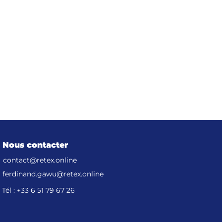
Nous contacter
ir tout
contact@retex.online
ferdinand.gawu@retex.online
Tél : +33 6 51 79 67 26