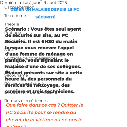
Dernière mise à jour :
9 août 2025
L'appréhension
GÉRER UN MALAISE DEPUIS LE PC 
Terrorisme
SÉCURITÉ
Théorie
Scénario : Vous êtes seul agent 
Pratique
de sécurité sur site, au PC 
Juridique
Sécurité. Il est 6H30 du matin 
lorsque vous recevez l'appel 
Santé
d'une femme de ménage en 
Contrôle de connaissances
panique, vous signalant le 
malaise d'une de ses collègues. 
Perspective
Étaient présents sur site à cette 
Secourisme
heure là, des personnels du 
Réservé aux abonnés
services de nettoyage, des 
ouvriers et trois techniciens.
ÉVOLUTION DE CARRIÈRE
Retours d'expériences
Que faire dans ce cas ? Quitter le 
PC Sécurité pour se rendre au 
chevet de la victime ou ne pas le 