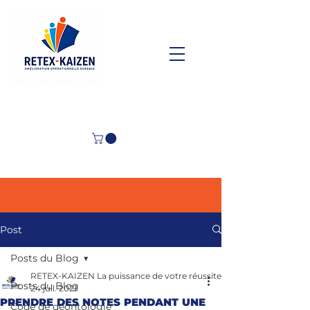
Post
Posts du Blog
RETEX-KAIZEN La puissance de votre réussite
Posts du Blog
24 juil. 2021
PRENDRE DES NOTES PENDANT UNE
Code de déontologie