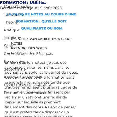
FORMATION : Utilités.
L'appréhension
Dernière mise à jour :
9 août 2025
Terrorisme
LA PRISE DE NOTES AU COURS D'UNE 
FORMATION . QU'ELLE SOIT 
Théorie
QUALIFIANTE OU NON.
Pratique
Juridique
DISPOSER D'UN CAHIER, D'UN BLOC-
NOTES
Santé
PRENDRE DES NOTES
RELIRE SES NOTES
Contrôle de connaissances
Perspective
En tant que formateur, je vois des 
stagiaires arriver les mains dans les 
Secourisme
poches, sans stylo, sans carnet de notes. 
Réservé aux abonnés
Ces derniers suivent la formation sans 
prendre la moindre note tandis que 
ÉVOLUTION DE CARRIÈRE
d'autres remplissent plusieurs pages de 
leur cahier. Souvent, ils finissent par 
Retours d'expériences
réclamer un stylo et une feuille de 
papier sur laquelle ils prennent 
finalement des notes. Raison de penser 
qu'il est préférable de disposer d'un 
cahier de notes (Car les feuilles qu'on 