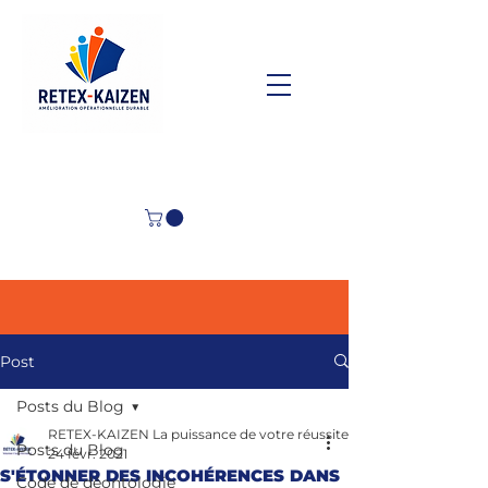
Post
Posts du Blog
RETEX-KAIZEN La puissance de votre réussite
Posts du Blog
24 févr. 2021
S'ÉTONNER DES INCOHÉRENCES DANS
Code de déontologie