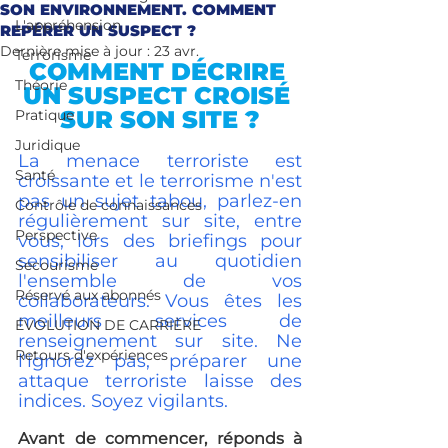
SON ENVIRONNEMENT. COMMENT
L'appréhension
REPÉRER UN SUSPECT ?
Dernière mise à jour :
23 avr.
Terrorisme
COMMENT DÉCRIRE 
Théorie
UN SUSPECT CROISÉ 
SUR SON SITE ?
Pratique
Juridique
La menace terroriste est 
Santé
croissante et le terrorisme n'est 
pas un sujet tabou, parlez-en 
Contrôle de connaissances
régulièrement sur site, entre 
Perspective
vous, lors des briefings pour 
sensibiliser au quotidien 
Secourisme
l'ensemble de vos 
Réservé aux abonnés
collaborateurs. Vous êtes les 
meilleurs services de 
ÉVOLUTION DE CARRIÈRE
renseignement sur site. Ne 
Retours d'expériences
l'ignorez pas, préparer une 
attaque terroriste laisse des 
indices. Soyez vigilants.
Avant de commencer, réponds à 