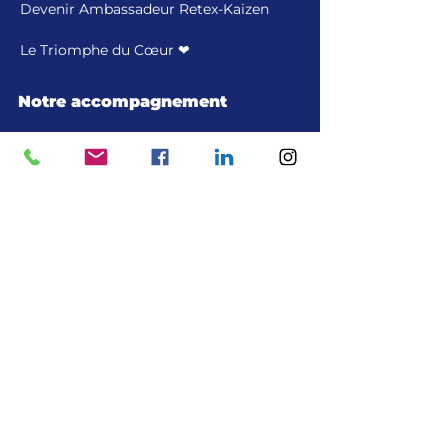
Devenir Ambassadeur Retex-Kaizen
Le Triomphe du Cœur ❤
Notre accompagnement
Mentoring
Blog
Contrôle de connaissances
Nos programmes
Forums
Nous contacter
Tél : +33 6 51 79 67 26
contact@retex.online