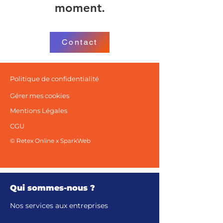
moment.
Contact
Politique de confidentialité
Gérer mes cookies
Mentions Légales
CGU
© Retex Online x
SparkWeb
Qui sommes-nous ?
Nos services aux entreprises