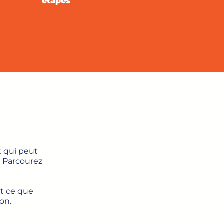
étapes
t qui peut
. Parcourez
et ce que
on.