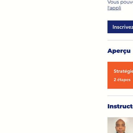
Vous pouve
l'appli
Inscriv
Aperçu
Stratégi
.
2 étapes
Instruct