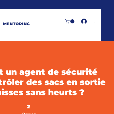
.
MENTORING
un agent de sécurité
trôler des sacs en sortie
isses sans heurts ?
2 étapes
2