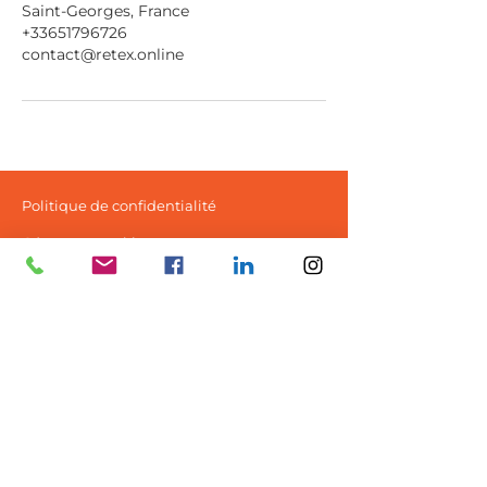
Saint-Georges, France
+33651796726
contact@retex.online
Politique de confidentialité
Gérer mes cookies
Mentions Légales
CGU
© Retex Online x
SparkWeb
Qui sommes-nous ?
Nos services aux entreprises