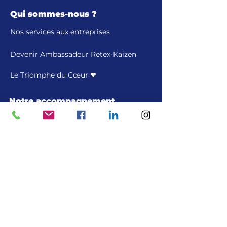
Qui sommes-nous ?
Nos services aux entreprises
Devenir Ambassadeur Retex-Kaizen
Le Triomphe du Cœur ❤
Notre accompagnement
Mentoring
Blog
Contrôle de connaissances
Nos programmes
Forums