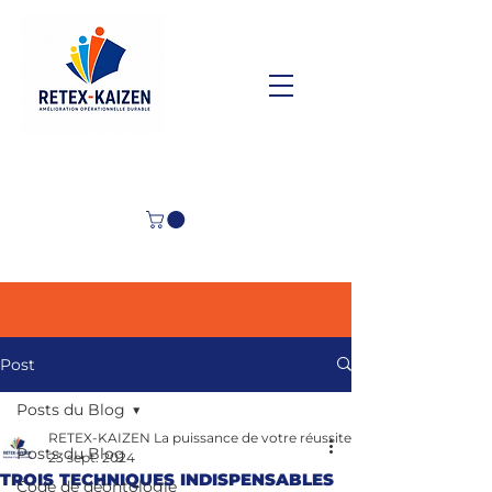
Post
Posts du Blog
RETEX-KAIZEN La puissance de votre réussite
Posts du Blog
23 sept. 2024
TROIS TECHNIQUES INDISPENSABLES
Code de déontologie