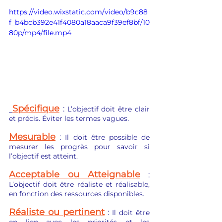
https://video.wixstatic.com/video/b9c88
f_b4bcb392e41f4080a18aaca9f39ef8bf/10
80p/mp4/file.mp4
Spécifique
: 
L’objectif doit être clair 
. 
et précis. Éviter les termes vagues
Mesurable
: 
Il doit être possible de 
mesurer les progrès pour savoir si 
l’objectif est atteint. 
Acceptable ou Atteignable
 : 
L’objectif doit être réaliste et réalisable, 
en fonction des ressources disponibles.
Réaliste ou pertinent
 : 
Il doit être 
en lien avec les priorités et les 