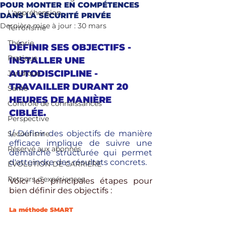
POUR MONTER EN COMPÉTENCES
L'appréhension
DANS LA SÉCURITÉ PRIVÉE
Dernière mise à jour :
30 mars
Terrorisme
Théorie
DÉFINIR SES OBJECTIFS - 
Pratique
INSTALLER UNE 
AUTODISCIPLINE - 
Juridique
TRAVAILLER DURANT 20 
Santé
HEURES DE MANIÈRE 
Contrôle de connaissances
CIBLÉE. 
Perspective
I/ Définir des objectifs de manière 
Secourisme
efficace implique de suivre une 
Réservé aux abonnés
démarche structurée qui permet 
d'atteindre des résultats concrets. 
ÉVOLUTION DE CARRIÈRE
Retours d'expériences
Voici les principales étapes pour 
bien définir des objectifs :
La méthode SMART