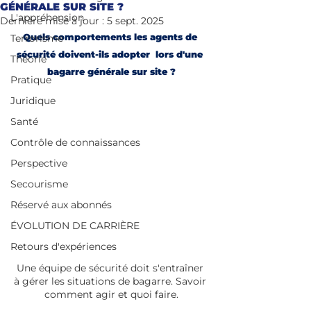
GÉNÉRALE SUR SITE ?
L'appréhension
Dernière mise à jour :
5 sept. 2025
Quels comportements les agents de 
Terrorisme
sécurité doivent-ils adopter  lors d'une 
Théorie
bagarre générale sur site ?
Pratique
Juridique
Santé
Contrôle de connaissances
Perspective
Secourisme
Réservé aux abonnés
ÉVOLUTION DE CARRIÈRE
Retours d'expériences
Une équipe de sécurité doit s'entraîner 
à gérer les situations de bagarre. Savoir 
comment agir et quoi faire.