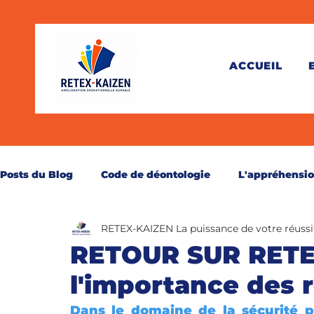
ACCUEIL
Posts du Blog
Code de déontologie
L'appréhensi
RETEX-KAIZEN La puissance de votre réussi
Théorie
Pratique
Juridique
Santé
C
RETOUR SUR RETE
l'importance des 
Perspective
Secourisme
Réservé aux abonn
Dans le domaine de la sécurité p