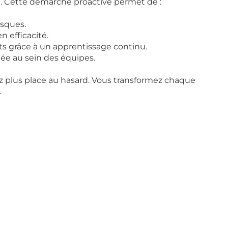
. Cette démarche proactive permet de :
isques.
n efficacité.
ts grâce à un apprentissage continu.
gée au sein des équipes.
z plus place au hasard. Vous transformez chaque 
.