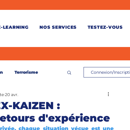
E-LEARNING
NOS SERVICES
TESTEZ-VOUS
on
Terrorisme
Connexion/Inscript
te
20 avr.
ontrôle de connaissances
X-KAIZEN :
retours d'expérience
és
rivée, chaque situation vécue est une 