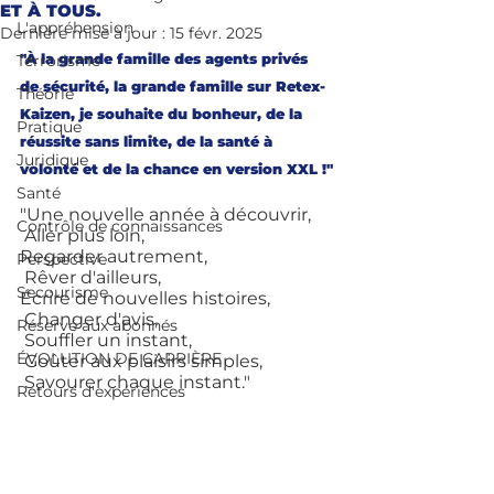
ET À TOUS.
L'appréhension
Dernière mise à jour :
15 févr. 2025
"À la grande famille des agents privés 
Terrorisme
de sécurité, la grande famille sur Retex-
Théorie
Kaizen, je souhaite du bonheur, de la 
Pratique
réussite sans limite, de la santé à 
Juridique
volonté et de la chance en version XXL !"
Santé
"Une nouvelle année à découvrir,
Contrôle de connaissances
 Aller plus loin, 
Regarder autrement, 
Perspective
 Rêver d'ailleurs,
Secourisme
Écrire de nouvelles histoires,
 Changer d'avis,
Réservé aux abonnés
 Souffler un instant,
ÉVOLUTION DE CARRIÈRE
 Goûter aux plaisirs simples,
 Savourer chaque instant."
Retours d'expériences