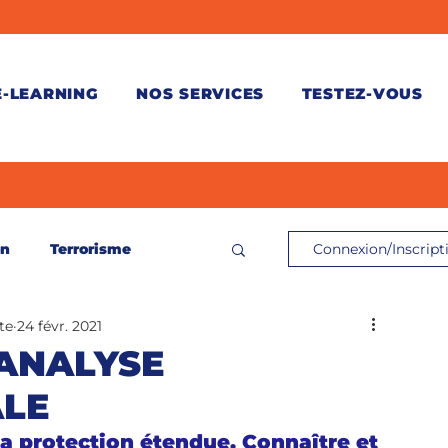
E-LEARNING
NOS SERVICES
TESTEZ-VOUS
on
Terrorisme
Connexion/Inscript
te
24 févr. 2021
ontrôle de connaissances
'ANALYSE
LE
és
la protection étendue. Connaître et 