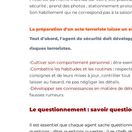
sécurité ; prend des photos ; stationnement prolo
Son habillement qui ne correspond pas à la saison
La préparation d'un acte terroriste laisse un 
Tout d'abord, l'agent de sécurité doit dévelop
risques terroristes.
•
Cultiver son comportement personnel
 : 
être exem
•
Combattre les habitudes et les routines
: 
respecte
consignes et de leurs mises à jour, contrôler tout c
laisser au hasard, ne pas négliger les détails.
•
Développer ses connaissances en matière de dét
fausses rumeurs.
Le questionnement : savoir questio
Il est essentiel que chaque agent sache questionne
questions : dites questions ouvertes : (Les chefs d