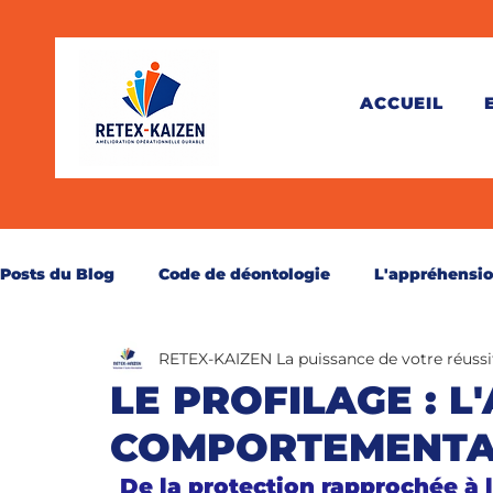
ACCUEIL
Posts du Blog
Code de déontologie
L'appréhensi
RETEX-KAIZEN La puissance de votre réussi
Théorie
Pratique
Juridique
Santé
C
LE PROFILAGE : L
COMPORTEMENTA
Perspective
Secourisme
Réservé aux abonn
De la protection rapprochée à 