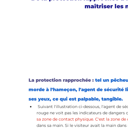
maîtriser les
ÉVOLUTION DE CARRIÈRE
Retours d'expériences
La protection rapprochée :
 tel un pêcheu
morde à l'hameçon, l'agent de sécurité l
ses yeux, ce qui est palpable, tangible. 
 Suivant l'illustration ci-dessous, l'agent de sécurité en bleu face au visiteur en vert dans la zone 
rouge ne voit pas les indicateurs de dangers 
sa zone de contact physique. C'est la zone de
dans sa main. Si le visiteur avait la main dans 