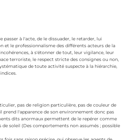
passer à l'acte, de le dissuader, le retarder, lui 
ion et le professionnalisme des différents acteurs de la 
 incohérences, à s'étonner de tout, leur vigilance, leur 
ace terroriste, le respect stricte des consignes ou non, 
ystématique de toute activité suspecte à la hiérarchie, 
indices. 
culier, pas de religion particulière, pas de couleur de 
 il prend l'apparence de son environnement donc pas 
ements dits anormaux permettent de le repérer comme 
s de soleil (Des comportements non assumés ; possible 
 fois sans raison précise, qui observe les agents de 