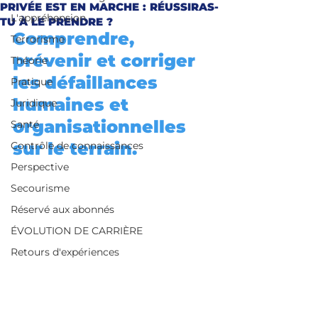
PRIVÉE EST EN MARCHE : RÉUSSIRAS-
L'appréhension
TU À LE PRENDRE ?
Comprendre, 
Terrorisme
prévenir et corriger 
Théorie
les défaillances 
Pratique
humaines et 
Juridique
organisationnelles 
Santé
sur le terrain.
Contrôle de connaissances
Perspective
Secourisme
Réservé aux abonnés
ÉVOLUTION DE CARRIÈRE
Retours d'expériences