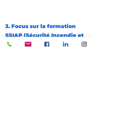
3. Focus sur la formation 
SSIAP (Sécurité Incendie et 
Assistance à Personnes)
3.1. Présentation des 
niveaux
🔴 
SSIAP 1
 – Agent de sécurité 
incendie
📌 Objectifs : Connaissances des 
risques incendie, manipulation des 
extincteurs, évacuation
📌 Conditions : Aptitude médicale, 
certificat SST ou PSE
📌 Durée : 67 heures