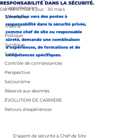
RESPONSABILITÉ DANS LA SÉCURITÉ.
L'appréhension
Dernière mise à jour :
30 mars
L’évolution vers des postes à 
Terrorisme
responsabilité dans la sécurité privée, 
Théorie
comme chef de site ou responsable 
Pratique
sûreté, demande une combinaison 
Juridique
d’expériences, de formations et de 
Santé
compétences spécifiques. 
Contrôle de connaissances
Perspective
Secourisme
Réservé aux abonnés
ÉVOLUTION DE CARRIÈRE
Retours d'expériences
D'agent de sécurité à Chef de Site