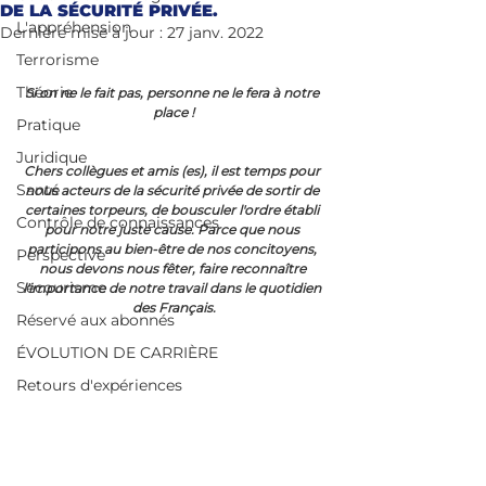
DE LA SÉCURITÉ PRIVÉE.
L'appréhension
Dernière mise à jour :
27 janv. 2022
Terrorisme
Théorie
Si on ne le fait pas, personne ne le fera à notre 
place !
Pratique
Juridique
Chers collègues et amis (es), il est temps pour 
Santé
nous acteurs de la sécurité privée de sortir de 
certaines torpeurs, de bousculer l'ordre établi 
Contrôle de connaissances
pour notre juste cause. Parce que nous 
participons au bien-être de nos concitoyens, 
Perspective
nous devons nous fêter, faire reconnaître 
Secourisme
l'importance de notre travail dans le quotidien 
des Français.
Réservé aux abonnés
ÉVOLUTION DE CARRIÈRE
Retours d'expériences