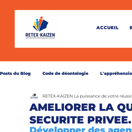
ACCUEIL
Posts du Blog
Code de déontologie
L'appréhensi
RETEX-KAIZEN La puissance de votre réussi
Théorie
Pratique
Juridique
Santé
C
AMELIORER LA QU
SECURITE PRIVEE.
Perspective
Secourisme
Réservé aux abonn
Développer des agents