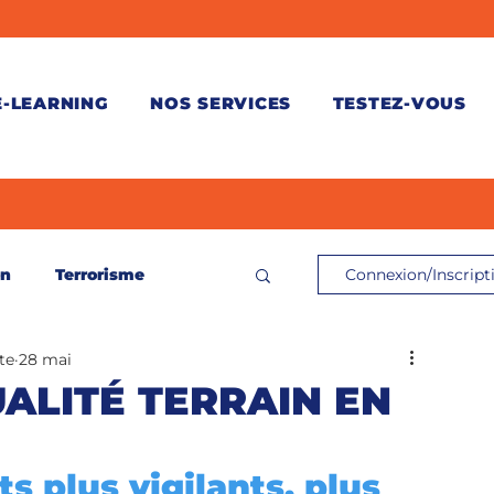
E-LEARNING
NOS SERVICES
TESTEZ-VOUS
on
Terrorisme
Connexion/Inscript
te
28 mai
ontrôle de connaissances
ALITÉ TERRAIN EN
és
 plus vigilants, plus 