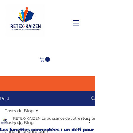
Post
Posts du Blog
RETEX-KAIZEN La puissance de votre réussite
Posts du Blog
18 mai
Les lunettes connectées : un défi pour
Code de déontologie