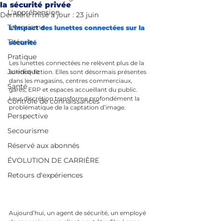
la sécurité privée
L'appréhension
Dernière mise à jour :
23 juin
Terrorisme
L'impact des lunettes connectées sur la 
Théorie
sécurité
Pratique
Les lunettes connectées ne relèvent plus de la 
Juridique
science-fiction. Elles sont désormais présentes 
dans les magasins, centres commerciaux, 
Santé
gares, ERP et espaces accueillant du public. 
Leur discrétion transforme profondément la 
Contrôle de connaissances
problématique de la captation d’image. 
Perspective
Secourisme
Réservé aux abonnés
ÉVOLUTION DE CARRIÈRE
Retours d'expériences
Aujourd’hui, un agent de sécurité, un employé 