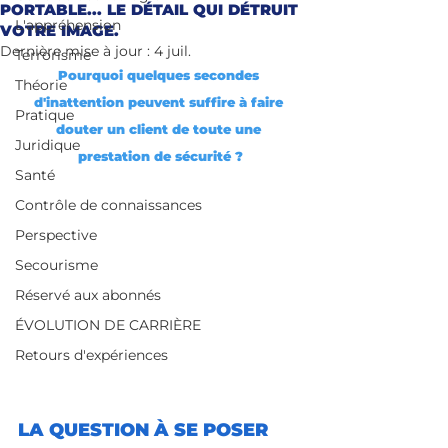
PORTABLE... LE DÉTAIL QUI DÉTRUIT
L'appréhension
VOTRE IMAGE.
Dernière mise à jour :
4 juil.
Terrorisme
Pourquoi quelques secondes 
Théorie
d'inattention peuvent suffire à faire 
Pratique
douter un client de toute une 
Juridique
prestation de sécurité ?
Santé
Contrôle de connaissances
Perspective
Secourisme
Réservé aux abonnés
ÉVOLUTION DE CARRIÈRE
Retours d'expériences
LA QUESTION À SE POSER